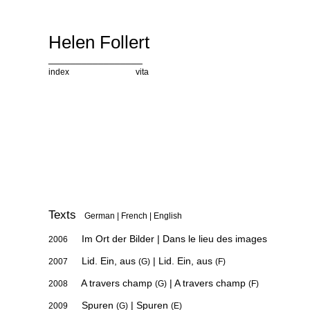
Helen Follert
_________________
index
english
vita
Texts
German | French | English
Im Ort der Bilder
|
Dans le lieu des images
2006
Lid. Ein, aus
|
Lid. Ein, aus
2007
(G)
(F)
A travers champ
|
A travers champ
2008
(G)
(F)
Spuren
|
Spuren
2009
(G)
(E)